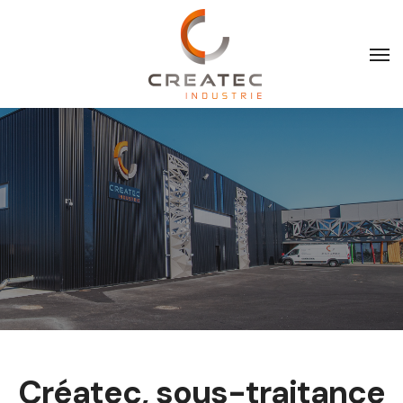
[(
)]
Créatec, sous-traitance