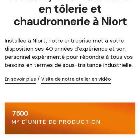
en tôlerie et
chaudronnerie à Niort
Installée à Niort, notre entreprise met à votre
disposition ses 40 années d’expérience et son
0
personnel expérimenté pour répondre à tous vos
1
besoins en termes de sous-traitance industrielle.
2
0
/
En savoir plus
Visite de notre atelier en vidéo
3
1
4
2
5
3
6
4
7
5
0
0
8
6
1
1
0
M² D'UNITÉ DE PRODUCTION
9
7
2
2
1
8
3
3
2